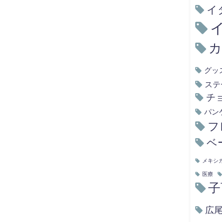
イ
グッ
ステ
チ
パン
フ
ベ
メキシ
医療
子
広