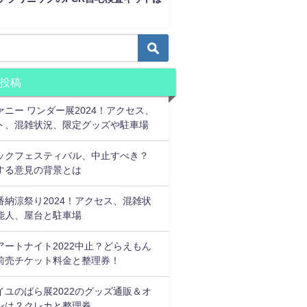
投稿
ァニー ワンダー展2024！アクセス、
ト、混雑状況、限定グッズや駐車場
ックフェスティバル、中止すべき？
する意見の背景とは
番納涼祭り2024！アクセス、混雑状
能人、屋台と駐車場
アートナイト2022中止？どらえもん
前売チケット料金と整理券！
イユのばら展2022のグッズ通販＆オ
ンは？クレカと整理券