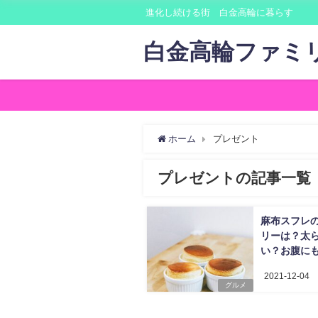
進化し続ける街 白金高輪に暮らす
白金高輪ファミ
ホーム
プレゼント
プレゼントの記事一覧
麻布スフレ
リーは？太
い？お腹に
ない？口コ
2021-12-04
め
グルメ