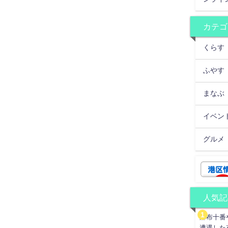
カテゴ
くらす
ふやす
まなぶ
イベン
グルメ
人気記
麻布十番
遭遇した