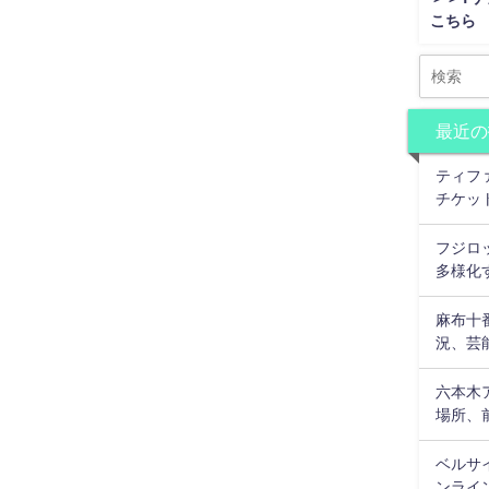
こちら
最近の
ティフ
チケッ
フジロ
多様化
麻布十
況、芸
六本木
場所、
ベルサ
ンライ