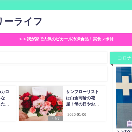
リーライフ
＞＞我が家で人気のピカール冷凍食品！実食レポ付
コロナ
のカロ
サンフローリスト
らな
は白金高輪の花
もたれ
屋！母の日やお誕
ミまと
生日花束を♡
2020-01-06
くらす
＞＞Tケ