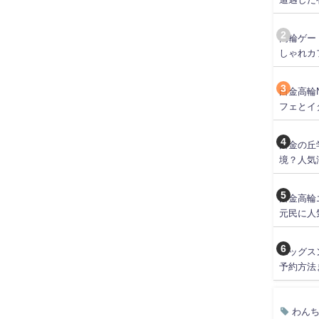
高輪ゲー
しゃれカ
白金高輪
フェとイ
白金の丘
境？人気
白金高輪
元民に人
エッグス
予約方法
わん