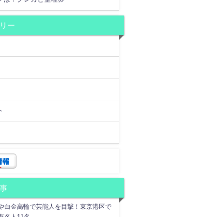
リー
ト
事
や白金高輪で芸能人を目撃！東京港区で
有名人11名