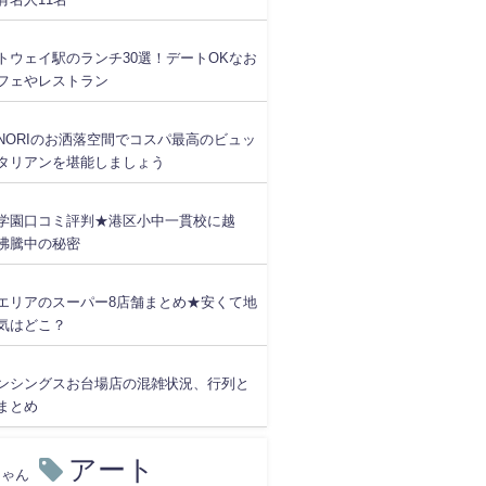
トウェイ駅のランチ30選！デートOKなお
フェやレストラン
NORIのお洒落空間でコスパ最高のビュッ
タリアンを堪能しましょう
学園口コミ評判★港区小中一貫校に越
沸騰中の秘密
エリアのスーパー8店舗まとめ★安くて地
気はどこ？
ンシングスお台場店の混雑状況、行列と
まとめ
アート
ちゃん