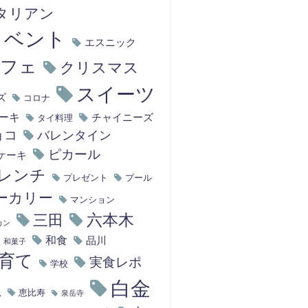
タリアン
イベント
エスニック
カフェ
クリスマス
スイーツ
ズ
コロナ
ーキ
チャイニーズ
タイ料理
ョコ
バレンタイン
ピカール
ケーキ
レンチ
プレゼント
プール
ーカリー
マンション
六本木
三田
カン
和食
品川
和菓子
育て
実食レポ
学校
白金
尾
恵比寿
泉岳寺