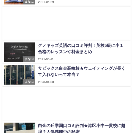
まなぶ
2021-05-29
グノキッズ英語の口コミ評判！英検5級に小１
合格のレッスンや料金まとめ
まなぶ
2021-05-11
サピックス白金高輪校★ウェイティングが長く
て入れないって本当？
まなぶ
2020-01-28
白金の丘学園口コミ評判★港区小中一貫校に越
境？人気沸騰中の秘密