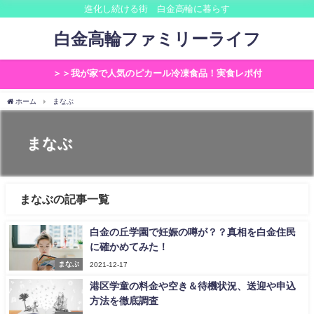
進化し続ける街 白金高輪に暮らす
白金高輪ファミリーライフ
＞＞我が家で人気のピカール冷凍食品！実食レポ付
ホーム
まなぶ
まなぶ
まなぶの記事一覧
白金の丘学園で妊娠の噂が？？真相を白金住民
に確かめてみた！
まなぶ
2021-12-17
港区学童の料金や空き＆待機状況、送迎や申込
方法を徹底調査