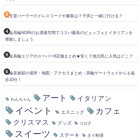
資生堂パーラーのドレスコードや服装は？子供と一緒に行ける？
白金高輪NORIのお洒落空間でコスパ最高のビュッフェとイタリアンを
堪能しましょう
白金高輪エリアのスーパー8店舗まとめ★安くて地元民に人気はどこ？
高輪皇族邸の場所・地図・アクセスまとめ：高輪ゲートウェイからも徒
歩10分！
アート
イタリアン
わんちゃん
イベント
カフェ
エスニック
クリスマス
グッズ
コロナ
スイーツ
ステーキ
タイ料理