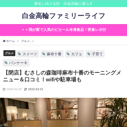
進化し続ける街 白金高輪に暮らす
白金高輪ファミリーライフ
＞＞我が家で人気のピカール冷凍食品！実食レポ付
ホーム
グルメ
【閉店】むさしの森珈琲麻布十番のモーニングメニュー＆口コミ！wifi
グルメ
スイーツ
麻布十番
カフェ
子育て
パンケーキ
【閉店】むさしの森珈琲麻布十番のモーニングメ
ニュー＆口コミ！wifiや駐車場も
2022-01-07
2022-03-31