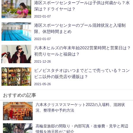
港区スポーツセンタープールは子供は何歳から？水
深は？ドライヤーは？
2022-01-07
港区スポーツセンターのプール混雑状況と入場制
限、休憩時間まとめ
2022-01-07
六本木ヒルズの年末年始2022営業時間と営業日は？
初売りセールと福袋は？
2021-12-26
ピノピスタチオはいつまでどこで売っている？コン
ビニ以外の販売店や通販は？
2021-05-26
おすすめの記事
六本木クリスマスマーケット2022の入場料、混雑状
況、整理券や予約方法
イベント
高輪皇族邸の間取り・内部写真・改修費・見学と周辺
情報を地元民がご紹介