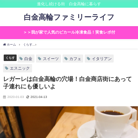
進化し続ける街 白金高輪に暮らす
白金高輪ファミリーライフ
＞＞我が家で人気のピカール冷凍食品！実食レポ付
ホーム
くらす
レガーレは白金高輪の穴場！白金商店街にあって子連れにも優しいよ
くらす
白金
スイーツ
カフェ
イタリアン
エスニック
レガーレは白金高輪の穴場！白金商店街にあって
子連れにも優しいよ
2020-01-03
2021-04-13