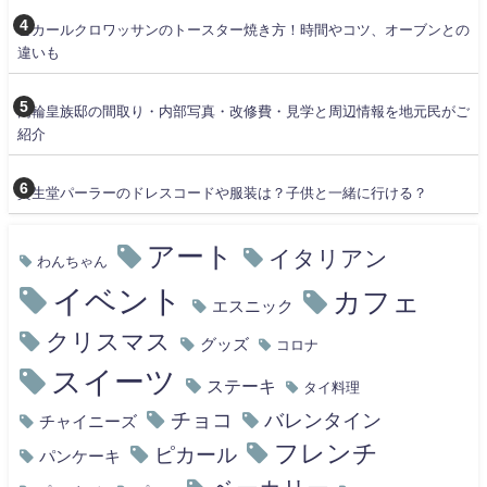
ピカールクロワッサンのトースター焼き方！時間やコツ、オーブンとの
違いも
高輪皇族邸の間取り・内部写真・改修費・見学と周辺情報を地元民がご
紹介
資生堂パーラーのドレスコードや服装は？子供と一緒に行ける？
アート
イタリアン
わんちゃん
イベント
カフェ
エスニック
クリスマス
グッズ
コロナ
スイーツ
ステーキ
タイ料理
チョコ
バレンタイン
チャイニーズ
フレンチ
ピカール
パンケーキ