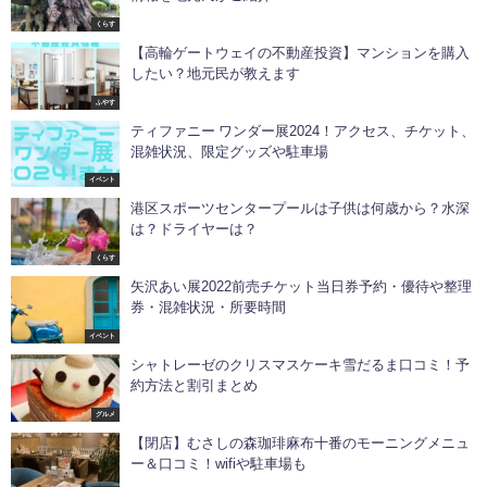
くらす
【高輪ゲートウェイの不動産投資】マンションを購入
したい？地元民が教えます
ふやす
ティファニー ワンダー展2024！アクセス、チケット、
混雑状況、限定グッズや駐車場
イベント
港区スポーツセンタープールは子供は何歳から？水深
は？ドライヤーは？
くらす
矢沢あい展2022前売チケット当日券予約・優待や整理
券・混雑状況・所要時間
イベント
シャトレーゼのクリスマスケーキ雪だるま口コミ！予
約方法と割引まとめ
グルメ
【閉店】むさしの森珈琲麻布十番のモーニングメニュ
ー＆口コミ！wifiや駐車場も