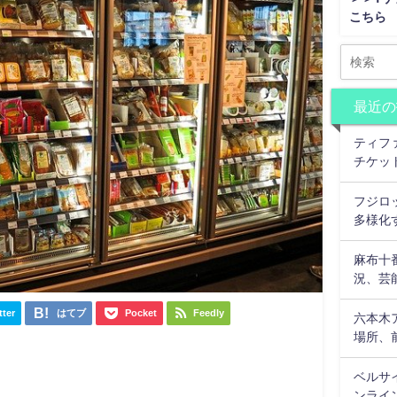
こちら
最近の
ティフ
チケッ
フジロ
多様化
麻布十
況、芸
tter
はてブ
Pocket
Feedly
六本木
場所、
ベルサ
ンライ