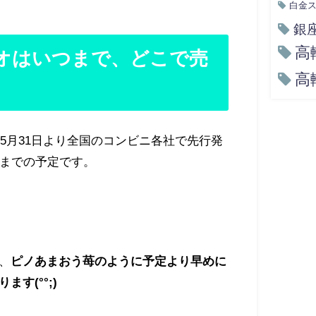
白金
銀
高
オはいつまで、どこで売
高
年5月31日より全国のコンビニ各社で先行発
までの予定です。
、
ピノあまおう苺のように予定より早めに
す(°°;)