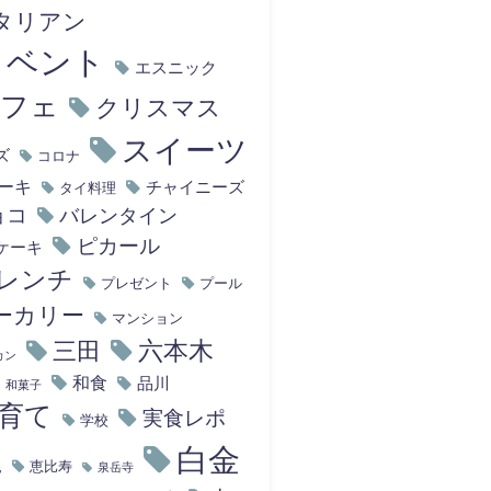
タリアン
イベント
エスニック
カフェ
クリスマス
スイーツ
ズ
コロナ
ーキ
チャイニーズ
タイ料理
ョコ
バレンタイン
ピカール
ケーキ
レンチ
プレゼント
プール
ーカリー
マンション
六本木
三田
カン
和食
品川
和菓子
育て
実食レポ
学校
白金
尾
恵比寿
泉岳寺