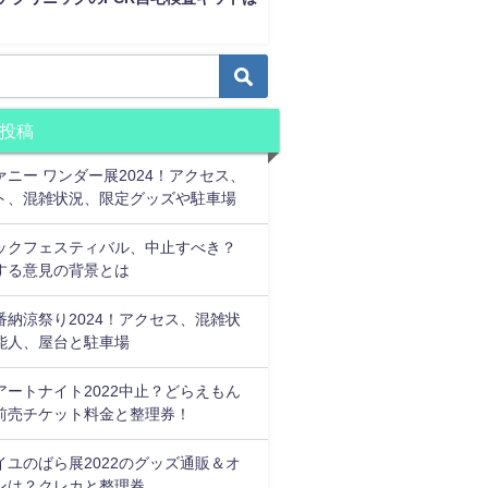
投稿
ァニー ワンダー展2024！アクセス、
ト、混雑状況、限定グッズや駐車場
ックフェスティバル、中止すべき？
する意見の背景とは
番納涼祭り2024！アクセス、混雑状
能人、屋台と駐車場
アートナイト2022中止？どらえもん
前売チケット料金と整理券！
イユのばら展2022のグッズ通販＆オ
ンは？クレカと整理券