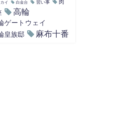
肉
習い事
スカイ
白金台
高輪
座
輪ゲートウェイ
麻布十番
輪皇族邸