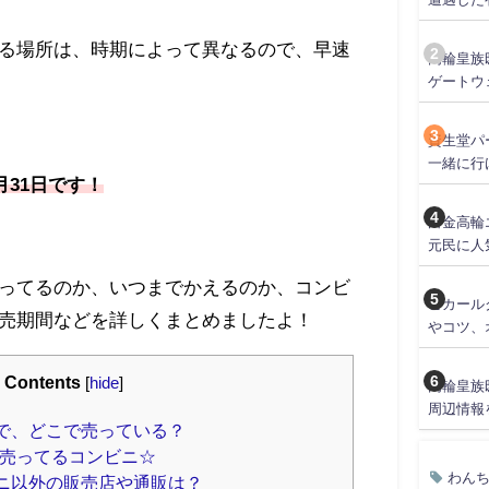
る場所は、時期によって異なるので、早速
高輪皇族
ゲートウ
資生堂パ
一緒に行
月31日です！
白金高輪
元民に人
ってるのか、いつまでかえるのか、コンビ
ピカール
売期間などを詳しくまとめましたよ！
やコツ、
Contents
[
hide
]
高輪皇族
周辺情報
で、どこで売っている？
売ってるコンビニ☆
わん
ニ以外の販売店や通販は？