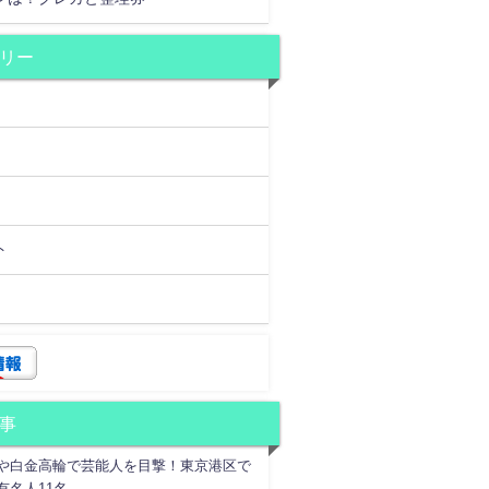
リー
ト
事
や白金高輪で芸能人を目撃！東京港区で
有名人11名