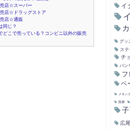
イ
売店☆スーパー
売店☆ドラッグストア
売店☆通販
は同じ？
でどこで売っている？コンビニ以外の販売
グッ
ステ
チ
パン
フ
ベ
メキシ
医療
子
広