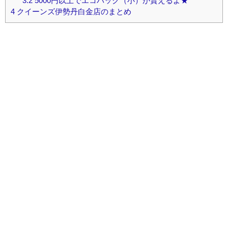
3.2
5000円以上でエコバック（小）が貰えるよ★
4
クイーンズ伊勢丹白金店のまとめ