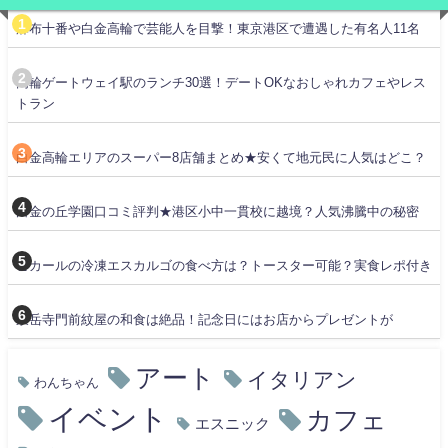
麻布十番や白金高輪で芸能人を目撃！東京港区で遭遇した有名人11名
高輪ゲートウェイ駅のランチ30選！デートOKなおしゃれカフェやレス
トラン
白金高輪エリアのスーパー8店舗まとめ★安くて地元民に人気はどこ？
白金の丘学園口コミ評判★港区小中一貫校に越境？人気沸騰中の秘密
ピカールの冷凍エスカルゴの食べ方は？トースター可能？実食レポ付き
泉岳寺門前紋屋の和食は絶品！記念日にはお店からプレゼントが
アート
イタリアン
わんちゃん
イベント
カフェ
エスニック