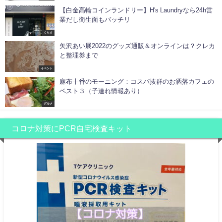
【白金高輪コインランドリー】H's Laundryなら24h営
業だし衛生面もバッチリ
くらす
矢沢あい展2022のグッズ通販＆オンラインは？クレカ
と整理券まで
イベント
麻布十番のモーニング：コスパ抜群のお洒落カフェの
ベスト３（子連れ情報あり）
グルメ
コロナ対策にPCR自宅検査キット