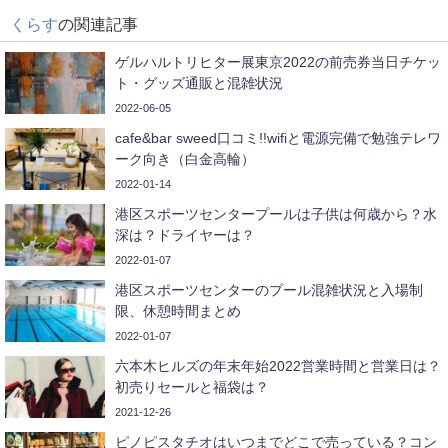
くらす
の関連記事
ゲルハルトリヒター展東京2022の前売券当日チケッ
ト・グッズ通販と混雑状況
2022-06-05
cafe&bar sweed口コミ!!wifiと電源完備で勉強テレワ
ーク向き（白金高輪）
2022-01-14
港区スポーツセンタープールは子供は何歳から？水
深は？ドライヤーは？
2022-01-07
港区スポーツセンターのプール混雑状況と入場制
限、休憩時間まとめ
2022-01-07
六本木ヒルズの年末年始2022営業時間と営業日は？
初売りセールと福袋は？
2021-12-26
ピノピスタチオはいつまでどこで売っている？コン