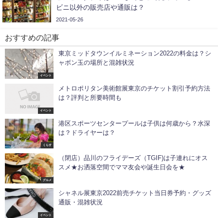
ビニ以外の販売店や通販は？
2021-05-26
おすすめの記事
東京ミッドタウンイルミネーション2022の料金は？シ
ャボン玉の場所と混雑状況
イベント
メトロポリタン美術館展東京のチケット割引予約方法
は？評判と所要時間も
イベント
港区スポーツセンタープールは子供は何歳から？水深
は？ドライヤーは？
くらす
（閉店）品川のフライデーズ（TGIF)は子連れにオス
スメ★お洒落空間でママ友会や誕生日会を★
グルメ
シャネル展東京2022前売チケット当日券予約・グッズ
通販・混雑状況
イベント