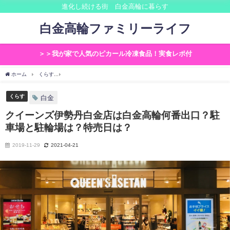
進化し続ける街 白金高輪に暮らす
白金高輪ファミリーライフ
＞＞我が家で人気のピカール冷凍食品！実食レポ付
ホーム
くらす
クイーンズ伊勢丹白金店は白金高輪何番出口？駐車場と駐輪場は？特
くらす
白金
クイーンズ伊勢丹白金店は白金高輪何番出口？駐
車場と駐輪場は？特売日は？
2019-11-29
2021-04-21