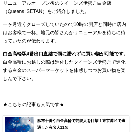
リニューアルオープン後のクイーンズ伊勢丹白金店
（Queens ISETAN）をご紹介しました。
一ヶ月近くクローズしていたので10時の開店と同時に店内
はお客様で一杯。地元の皆さんがリニューアルを待ちに待
っていたのが伝わります。
白金高輪駅4番出口直結で雨に濡れずに買い物が可能です。
白金高輪にお越しの際は進化したクイーンズ伊勢丹で進化
する白金のスーパーマーケットを体感しつつお買い物を楽
しんで下さい。
★こちらの記事も人気です★
麻布十番や白金高輪で芸能人を目撃！東京港区で遭
遇した有名人11名